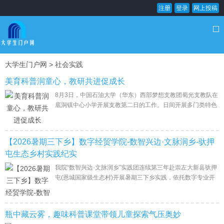
注册
登录
网上投稿
大学生门户网
>
社会实践
美育科普润童心，教研共进促成长
8月3日，中国石油大学（华东）西部梦想支教团蜀光支教队在
底洞镇中心小学开展支教第二日的工作。日间开展多门类特色
教学与学生谈心摸排工作，晚间组织队内心理团辅、教学研讨
活动，各项支教工作统筹推进
【2026暑期三下乡】数字经贸学院-数智兴边·文脉润乡-驮押
屯生态乡村实践纪实
我院“数智兴边·文脉润乡”实践团连续第三年赴崇左大新县驮押
屯(恩城国家级生态村)开展暑期三下乡实践，依托数字专业开
展新媒体引流、非遗文创、七彩美育、民生助老、校地基地共
建等服务。
瓶中藏云雾，趣味科普课堂带领儿童探索气压奥妙