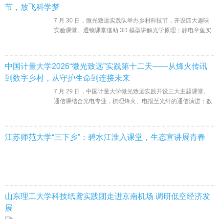
节，放飞科学梦
7 月 30 日，微光致远实践队举办乡村科技节，开设四大趣味
实验课堂。透镜课堂借助 3D 模型讲解光学原理；静电章鱼实
验演示摩擦起电；虹吸课引导学生自主探究流体规律；水火箭
手工结合户外发射，科普反冲力
中国计量大学2026“微光致远”实践第十二天——从烽火传讯
到数字乡村，从守护生命到连接未来
7 月 29 日，中国计量大学微光致远实践开设三大主题课堂。
通信课结合光电专业，梳理烽火、电报至光纤的通信演进；数
字乡村课以本地杨梅电商为例，讲解数字化助农路径；急救课
堂科普流鼻血、异物梗阻等自
江苏师范大学“三下乡”：碧水江淮入课堂，生态宣讲展青春
山东理工大学科技纸鸢实践团走进京南机场 调研低空经济发
展