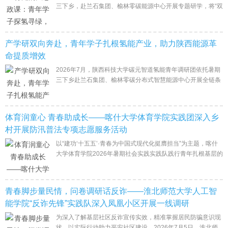
三下乡，赴兰石集团、榆林零碳能源中心开展专题研学，将“双
碳”战略、绿色发展理论转化为实地见闻，在工业厂房、民生能
源站中上一堂有温度、
产学研双向奔赴，青年学子扎根氢能产业，助力陕西能源革
命提质增效
2026年7月，陕西科技大学碳元智道氢能青年调研团依托暑期
三下乡赴兰石集团、榆林零碳分布式智慧能源中心开展全链条
产业调研，深挖氢能装备国产化、分布式民生供能两大赛道发
展痛点，推动校园科研成
体育润童心 青春助成长——喀什大学体育学院实践团深入乡
村开展防汛普法专项志愿服务活动
以“建功‘十五五’·青春为中国式现代化挺膺担当”为主题，喀什
大学体育学院2026年暑期社会实践实践队践行青年扎根基层的
号召，于7月31日至8月4日前往甘肃定西临洮县开展基层志愿
服务。针对当地
青春脚步量民情，问卷调研话反诈——淮北师范大学人工智
能学院“反诈先锋”实践队深入凤凰小区开展一线调研
为深入了解基层社区反诈宣传实效，精准掌握居民防骗意识现
状，以实际行动助力平安社区建设，2026年7月5日，淮北师