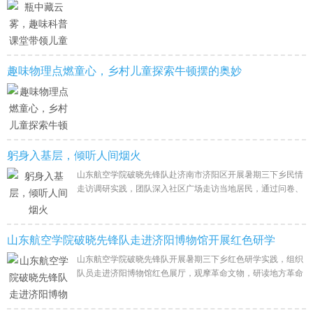
趣味物理点燃童心，乡村儿童探索牛顿摆的奥妙
躬身入基层，倾听人间烟火
山东航空学院破晓先锋队赴济南市济阳区开展暑期三下乡民情
走访调研实践，团队深入社区广场走访当地居民，通过问卷、
访谈等方式倾听群众心声，记录基层群众现实诉求，体察地方
民生发展现状，助力青年学子
山东航空学院破晓先锋队走进济阳博物馆开展红色研学
山东航空学院破晓先锋队开展暑期三下乡红色研学实践，组织
队员走进济阳博物馆红色展厅，观摩革命文物，研读地方革命
史料，重温济阳本土革命历史，感悟革命先辈崇高精神，接受
红色思想教育，传承红色基因。