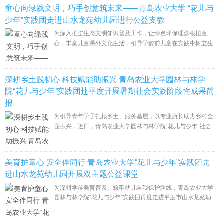
童心向绿践文明，巧手创意筑未来——青岛农业大学 “花儿与
少年”实践团走进山水龙苑幼儿园进行公益支教
为深入推进生态文明知识普及工作，让绿色环保理念根植童
心，丰富儿童课外文化生活，引导学龄前儿童在实践中树立生
态保护意识。近日，青岛农业大学园林与林学院“花儿与少
年”社会实践团队走进山水龙苑
深耕乡土践初心 科技赋能助振兴 青岛农业大学园林与林学
院“花儿与少年”实践团赴平度开展暑期社会实践阶段性成果简
报
为引导青年学子扎根乡土、服务基层，以专业所长助力乡村全
面振兴，近日，青岛农业大学园林与林学院“花儿与少年”社会
实践团队赴平度市开展暑期“三下乡”社会实践活动。团队围绕
红色研学、科技观摩
美育护童心 安全伴同行 青岛农业大学“花儿与少年”实践团走
进山水龙苑幼儿园开展双主题公益课堂
为深耕学前美育普及、筑牢幼儿自我保护防线，青岛农业大学
园林与林学院“花儿与少年”实践团再度走进平度市山水龙苑幼
儿园，接续开展系列公益支教活动。本次实践融合自然手工美
育、身体安全科普两