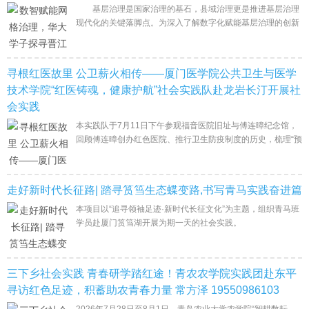
基层治理是国家治理的基石，县域治理更是推进基层治理
现代化的关键落脚点。为深入了解数字化赋能基层治理的创新
模式，近距离感受新时代县域治理体系的建设成果，推动行政
管理
寻根红医故里 公卫薪火相传——厦门医学院公共卫生与医学
技术学院“红医铸魂，健康护航”社会实践队赴龙岩长汀开展社
会实践
本实践队于7月11日下午参观福音医院旧址与傅连暲纪念馆，
回顾傅连暲创办红色医院、推行卫生防疫制度的历史，梳理“预
防为主”理念的红色源头；7月12日上午前往国立厦门大学长汀
旧址与瞿秋白烈士纪念
走好新时代长征路| 踏寻筼筜生态蝶变路,书写青马实践奋进篇
本项目以“追寻领袖足迹·新时代长征文化”为主题，组织青马班
学员赴厦门筼筜湖开展为期一天的社会实践。
项目立足公共卫生背景，深度融合习近平生态文明思想与“河小
禹”护河专项行动，沿着习近平
三下乡社会实践 青春研学踏红途！青农农学院实践团赴东平
寻访红色足迹，积蓄助农青春力量 常方泽 19550986103