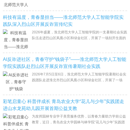
凤凰小区和绿金社区，没有照本宣科，没有走过场，而是把大
学课堂里学到的AI知识掰开揉
科技有温度，青春显担当——淮北师范大学人工智能学院实
践队深入烈山区开展反诈宣传纪实
2026年盛夏，淮北师范大学人工智能学院的一支暑期社会实践
队伍走进烈山区凤凰小区和绿金社区，开展了一场别开生面的
反诈宣传志愿服务活动。与常见的发传单、拉横幅不同，这群
大学生把"科技防骗"作为
AI反诈进社区，青春守护“钱袋子”——淮北师范大学人工智能
学院实践队赴烈山区开展反诈宣传暑期社会实践
2026年7月5日至6日，淮北师范大学人工智能学院暑期社会实
践团队走进淮北市烈山区凤凰小区和绿金社区，开展了一场
以“AI赋能反诈宣传”为主题的暑期“三下乡”社会实践活动。在为
期两天的实践中，队
彩笔启童心 科普伴成长 青岛农业大学“花儿与少年”实践团走
进山水龙苑幼儿园开展首期公益支教
为发挥园林专业学子美育服务优势，以青春力量助力学前公益
教育，近日，青岛农业大学园林与林学院“花儿与少年”实践团
赴平度市山水龙苑幼儿园，开启本次系列公益支教的首期活