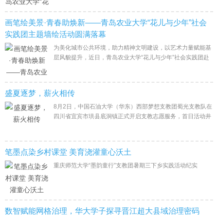
动。团队结合幼儿认知特点
画笔绘美景·青春助焕新——青岛农业大学“花儿与少年”社会
实践团主题墙绘活动圆满落幕
为美化城市公共环境，助力精神文明建设，以艺术力量赋能基
层风貌提升，近日，青岛农业大学“花儿与少年”社会实践团赴
平度现河公园开展主题墙绘志愿服务活动，用缤纷色彩为老旧
墙体换新颜，本次户外墙绘实
盛夏逐梦，薪火相传
8月2日，中国石油大学（华东）西部梦想支教团蜀光支教队在
四川省宜宾市珙县底洞镇正式开启支教志愿服务，首日活动井
然有序，队员们各司其职、用心陪伴。未来，蜀光支教队将坚
守初心，以丰富的教学内容与温暖
笔墨点染乡村课堂 美育浇灌童心沃土
重庆师范大学“墨韵童行”支教团暑期三下乡实践活动纪实
数智赋能网格治理，华大学子探寻晋江超大县域治理密码