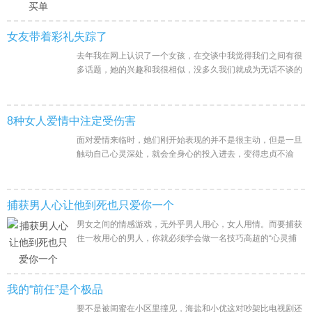
女友带着彩礼失踪了
去年我在网上认识了一个女孩，在交谈中我觉得我们之间有很
多话题，她的兴趣和我很相似，没多久我们就成为无话不谈的
知己。
8种女人爱情中注定受伤害
面对爱情来临时，她们刚开始表现的并不是很主动，但是一旦
触动自己心灵深处，就会全身心的投入进去，变得忠贞不渝
捕获男人心让他到死也只爱你一个
男女之间的情感游戏，无外乎男人用心，女人用情。而要捕获
住一枚用心的男人，你就必须学会做一名技巧高超的“心灵捕
手”
我的“前任”是个极品
要不是被闺蜜在小区里撞见，海盐和小优这对吵架比电视剧还