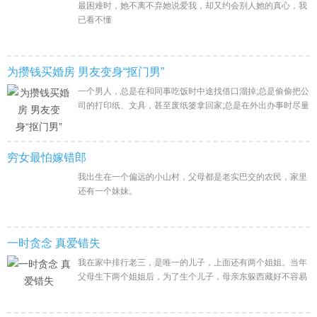
最困难时，她不离不弃她说爱我，却又约会别人她的真心，我
已看不懂
为攒钱买婚房 男友变身“抠门男”
一个男人，总是在和同事吃饭时中途找借口溜掉;总是偷偷把公
司的打印纸、文具，甚至废纸篓拿回家;总是在外出办事时尽量
不花钱
穷女最怕嫁错郎
我出生在一个偏远的小山村，父母都是老实巴交的农民，家里
还有一个妹妹。
一时贪念 真爱错失
我在家中排行老三，是唯一的儿子，上面还有两个姐姐。当年
父母生下两个姐姐后，为了生个儿子，母亲东躲西藏好不容易
生下了我。