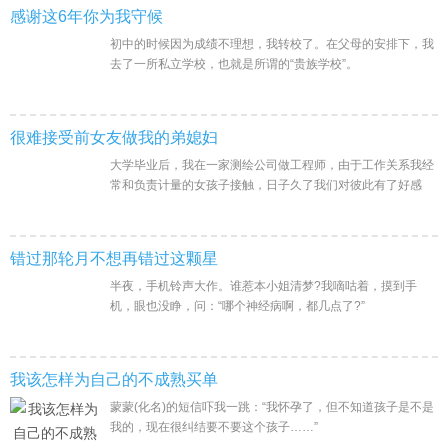
感谢这6年你为我守候
初中的时候因为成绩不理想，我转校了。在父母的安排下，我
去了一所私立学校，也就是所谓的“贵族学校”。
很难接受前女友做我的弟媳妇
大学毕业后，我在一家测绘公司做工程师，由于工作关系我经
常和负责计量的女孩子接触，日子久了我们对彼此有了好感
错过那轮月不想再错过这颗星
半夜，手机铃声大作。谁惹本小姐清梦?我嘀咕着，摸到手
机，眼也没睁，问：“哪个神经病啊，都几点了?”
我该怎样为自己的不成熟买单
蒙蒙(化名)的短信吓我一跳：“我怀孕了，但不知道孩子是不是
我的，现在很纠结要不要这个孩子……”