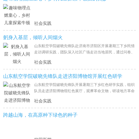
社会实践
躬身入基层，倾听人间烟火
山东航空学院破晓先锋队赴济南市济阳区开展暑期三下乡民情
走访调研实践，团队深入社区广场走访当地居民，通过问卷、
访谈等方式倾听群众心声，记录基层群众现实诉求，体察地方
社会实践
民生发
山东航空学院破晓先锋队走进济阳博物馆开展红色研学
山东航空学院破晓先锋队开展暑期三下乡红色研学实践，组织
队员走进济阳博物馆红色展厅，观摩革命文物，研读地方革命
史料，重温济阳本土革命历史，感悟革命先辈崇高精神，接受
社会实践
红色思想教
跨越山海，在高原种下绿色的种子