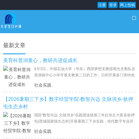
注册
登录
网上投稿
最新文章
美育科普润童心，教研共进促成长
8月3日，中国石油大学（华东）西部梦想支教团蜀光支教队在
底洞镇中心小学开展支教第二日的工作。日间开展多门类特色
教学与学生谈心摸排工作，晚间组织队内心理团辅、教学研讨
社会实践
活动，各
【2026暑期三下乡】数字经贸学院-数智兴边·文脉润乡-驮押
屯生态乡村
我院“数智兴边·文脉润乡”实践团连续第三年赴崇左大新县驮押
屯(恩城国家级生态村)开展暑期三下乡实践，依托数字专业开
展新媒体引流、非遗文创、七彩美育、民生助老、校地基
社会实践