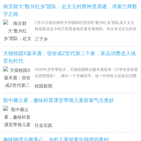
南京财大“数兴红乡”团队：赴文元村察种质基建，求索兰商数
字之路
7月17日南京财经大学国际经贸学院“数兴红乡”团队深入文元
村福香花业卡特兰培育基地开展专项调研。本次专访文元村党
支部书记赖先生
三下乡
天猫校园X森禾鹿：宿舍成Z世代第二个家，床品消费进入场
景化时代
2026年开学季前夕，天猫校园联合森禾鹿发布《大学生宿舍居
住趋势报告》，揭示一个关键信号：这一代年轻人的床品消费
决策正在从"功能满足"转向"场景体验"——他们不再为单一产
校园新闻
瓶中藏云雾，趣味科普课堂带领儿童探索气压奥妙
社会实践
趣味物理点燃童心，乡村儿童探索牛顿摆的奥妙