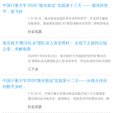
中国计量大学 2026 “微光致远” 实践第十三天 —— 微光科技
节，放飞科
7 月 30 日，微光致远实践队举办乡村科技节，开设四大趣味
实验课堂。透镜课堂借助 3D 模型讲解光学原理；静电章鱼实
验演示摩擦起电；虹吸课引导学生自主探究流体规律；水火箭
社会实践
手工结合
南京财大“数兴红乡”团队深入淮安两村： 从线下之稳到云端
之变，求解电商
2026年7月8日至10日，南京财经大学国际经贸学院“数兴红
乡”暑期社会实践团队赴江苏省淮安市，对涟水县跨河村与淮阴
区果林村开展实地调研。
三下乡
中国计量大学2026“微光致远”实践第十二天——从烽火传讯
到数字乡村，
7 月 29 日，中国计量大学微光致远实践开设三大主题课堂。
通信课结合光电专业，梳理烽火、电报至光纤的通信演进；数
字乡村课以本地杨梅电商为例，讲解数字化助农路径；急救课
社会实践
堂科普流