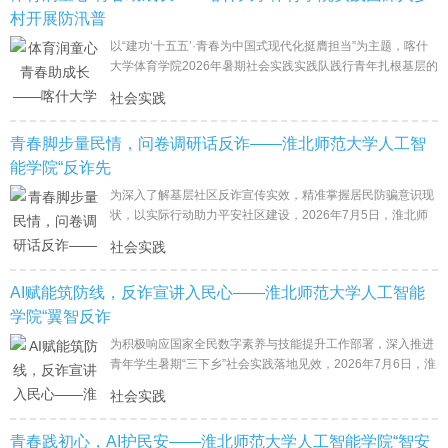
村开展防汛普
以“建功‘十五五’·青春为中国式现代化挺膺担当”为主题，喀什
大学体育学院2026年暑期社会实践实践队践行青年扎根基层的
号召，于7月31日至8月4日前往甘肃定西临洮县开展基层
社会实践
青春脚步量民情，问卷调研话反诈——淮北师范大学人工智
能学院“反诈先
为深入了解基层社区反诈宣传实效，精准掌握居民防骗意识现
状，以实际行动助力平安社区建设，2026年7月5日，淮北师
范大学人工智能学院“反诈先锋”暑期社会实践队走进淮北市烈
社会实践
山区凤
AI赋能筑防线，反诈宣讲入民心——淮北师范大学人工智能
学院“翼智反诈
为积极响应国家全民数字素养与技能提升工作部署，深入推进
青年学生暑期“三下乡”社会实践落地见效，2026年7月6日，淮
北师范大学人工智能学院“翼智反诈”社会实践队走进淮北市烈
社会实践
青春践初心，AI护民安——淮北师范大学人工智能学院“智安