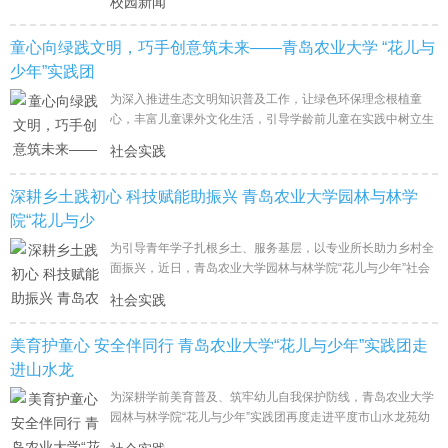
校园新闻
童心向绿践文明，巧手创意筑未来——青岛农业大学 “花儿与
少年”实践团
为深入推进生态文明知识普及工作，让绿色环保理念根植童
心，丰富儿童课外文化生活，引导学龄前儿童在实践中树立生
态保护意识。近日，青岛农业大学园林与林学院“花儿与少
社会实践
年”社会实
深耕乡土践初心 科技赋能助振兴 青岛农业大学园林与林学
院“花儿与少
为引导青年学子扎根乡土、服务基层，以专业所长助力乡村全
面振兴，近日，青岛农业大学园林与林学院“花儿与少年”社会
实践团队赴平度市开展暑期“三下乡”社会实践活动。团队围绕
社会实践
美育护童心 安全伴同行 青岛农业大学“花儿与少年”实践团走
进山水龙
为深耕学前美育普及、筑牢幼儿自我保护防线，青岛农业大学
园林与林学院“花儿与少年”实践团再度走进平度市山水龙苑幼
儿园，接续开展系列公益支教活动。本次实践融合自然手工美