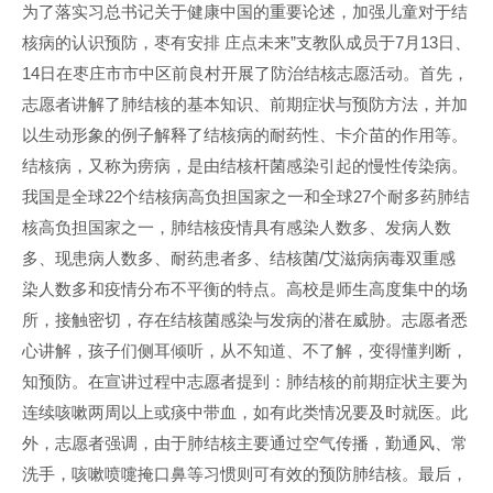
为了落实习总书记关于健康中国的重要论述，加强儿童对于结
核病的认识预防，枣有安排 庄点未来”支教队成员于7月13日、
14日在枣庄市市中区前良村开展了防治结核志愿活动。首先，
志愿者讲解了肺结核的基本知识、前期症状与预防方法，并加
以生动形象的例子解释了结核病的耐药性、卡介苗的作用等。
结核病，又称为痨病，是由结核杆菌感染引起的慢性传染病。
我国是全球22个结核病高负担国家之一和全球27个耐多药肺结
核高负担国家之一，肺结核疫情具有感染人数多、发病人数
多、现患病人数多、耐药患者多、结核菌/艾滋病病毒双重感
染人数多和疫情分布不平衡的特点。高校是师生高度集中的场
所，接触密切，存在结核菌感染与发病的潜在威胁。志愿者悉
心讲解，孩子们侧耳倾听，从不知道、不了解，变得懂判断，
知预防。在宣讲过程中志愿者提到：肺结核的前期症状主要为
连续咳嗽两周以上或痰中带血，如有此类情况要及时就医。此
外，志愿者强调，由于肺结核主要通过空气传播，勤通风、常
洗手，咳嗽喷嚏掩口鼻等习惯则可有效的预防肺结核。最后，