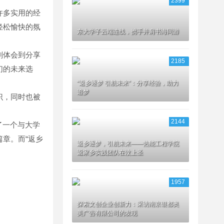
2399
许多实用的经
轻松愉快的氛
东大学子云端连线，携手并肩书海同游
刻体会到分享
2185
们的未来选
“返乡逐梦 引航未来”：分享经验，助力
追梦
识，同时也被
2144
了一个与大学
章。而“返乡
返乡逐梦，引航未来——热能工程学院
返家乡实践团队在汶上圣
1957
探索文创企业创新力：采访南京银都奥
美广告有限公司的发现