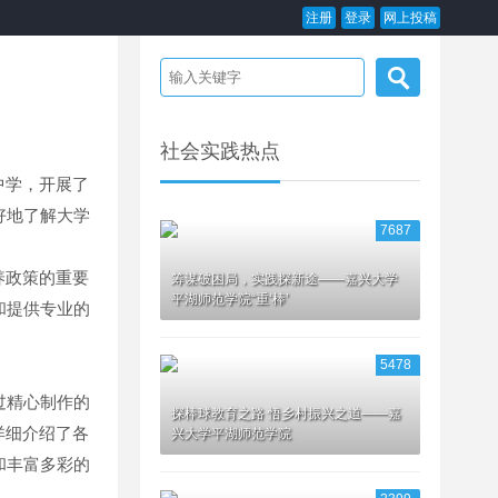
注册
登录
网上投稿
社会实践热点
中学，开展了
好地了解大学
7687
养政策的重要
筹谋破困局，实践探新途——嘉兴大学
平湖师范学院“重‘棒’
和提供专业的
5478
过精心制作的
探棒球教育之路 悟乡村振兴之道——嘉
详细介绍了各
兴大学平湖师范学院
和丰富多彩的