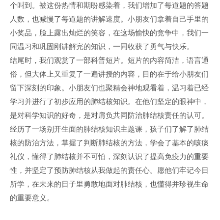
个叫到。被这份热情和期盼感染着，我们增加了每道题的答题
人数，也减慢了每道题的讲解速度。小朋友们拿着自己手里的
小奖品，脸上露出灿烂的笑容，在这场愉快的竞争中，我们一
同温习和巩固刚讲解完的知识，一同收获了勇气与快乐。
结尾时，我们观赏了一部科普短片。短片的内容简洁，语言通
俗，但大体上又重复了一遍讲授的内容，目的在于给小朋友们
留下深刻的印象。小朋友们也聚精会神地观看着，温习着已经
学习并进行了初步应用的肺结核知识。在他们坚定的眼神中，
是对科学知识的好奇，是对肩负共同防治肺结核责任的认可。
经历了一场别开生面的肺结核知识主题课，孩子们了解了肺结
核的防治方法，掌握了判断肺结核的方法，学会了基本的咳痰
礼仪，懂得了肺结核并不可怕，深刻认识了提高免疫力的重要
性，并坚定了预防肺结核从我做起的责任心。愿他们牢记今日
所学，在未来的日子里勇敢地面对肺结核，也懂得并珍视生命
的重要意义。