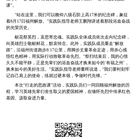
课”。
“站在这里，我们可以瞻仰八级石阶上高
17
米的纪念碑，象征
着
8
月
17
日福州解放。”实践队指导老师王鹏翔讲述着那段浴血奋战
的光荣历史。
献花祭英烈，哀思寄忠魂。实践队全体成员依次走向纪念碑，
向英雄烈士敬献鲜花，默哀悼念。此外，实践队成员重走“解放
路”，沿福州街道跑步
8.17
公里，用脚步丈量革命足迹，用赤心感
悟红色精神，用实际行动致敬革命先烈。“祭扫结束后，我的心情
久久不能平静，正是先辈们的浴血奋战才换来如今的‘有福之州’，
换来如今的美好生活。”实践队指导老师董晖说道，“我们要时刻牢
记自己肩上的使命，练就过硬本领，争做时代先锋。”
本次“行走的思政课”活动，实践队员们一同回顾福州解放的历
程，学习英雄先辈们舍生取义的爱国精神，在缅怀先烈中传承红色
基因、汲取奋进力量。