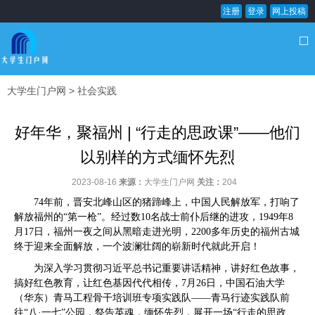
注册
登录
网上投稿
大学生门户网
>
社会实践
好年华，聚福州 | “行走的思政课”——他们
以别样的方式缅怀先烈
2023-08-16
来源：
大学生门户网
关注：
204
74
年前，晋安北峰山区的猪蹄峰上，中国人民解放军，打响了
解放福州的“第一枪”。经过数
10
名战士前仆后继的进攻，
1949
年
8
月
17
日，福州一夜之间从黑暗走进光明，
2200
多年历史的福州古城
终于迎来全面解放，一个波澜壮阔的崭新时代就此开启！
为深入学习贯彻习近平总书记重要讲话精神，讲好红色故事，
搞好红色教育，让红色基因代代相传，
7
月
26
日，中国石油大学
（华东）青马工程骨干培训班专项实践队——青马行迹实践队前
往“八·一七”公园，祭告英魂，缅怀先烈，展开一场“行走的思政