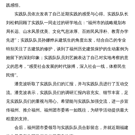
践感悟。
实践队员依次发表了自己近期实践的感受与心得。实践队队长
刘松鹤回顾了实践队一同走过的研学地点：“福州市的战略规划布
局长远、山水风景优美、文化气息浓厚、百姓民风淳朴、教育办学
先进”；实践队队员孙娜烨从建筑生的角度出发，结合自己的专业
特别关注了古建筑的修护，谈到了福州历史建筑保护的生动案例为
她留下的深刻印象；实践队队员刘艺婉表达了自己对实地考察的意
义的思考，“感受社会发展的时代脉搏，深入社会一线，体察民生
民情”。
潘竞波听取了实践队员们的汇报，并与实践队员进行了互动交
流。潘竞波表示，实践队员们的调研汇报内容充实、细节丰富，足
见实践队员们的重视与用心。希望能与实践队加强交流，进一步宣
传福州、推介福州。福州团市委将一如既往，为研学活动提供最大
程度的支持。
会后，福州团市委领导与实践队队员合影留念，并就近期福建