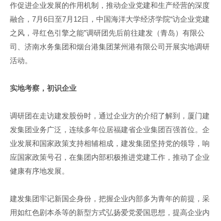
作促进企业发展的作用机制，推动企业党建和生产经营的深度
融合，7月6日至7月12日，中国海洋大学经济学院“访企业党建
之风，寻红色引擎之能”调研团先后前往建发（青岛）有限公
司、济南水务集团和烟台港集团莱州港有限公司开展实地调研
活动。
实地考察，初识企业
调研团在走访建发股份时，通过企业方的介绍了解到，厦门建
发集团业务广泛，连续多年位居福建省企业集团百强首位。企
业发展和国家政策支持相辅相成，建发集团坚持党的领导，响
应国家政策号召，在集团内部积极推进党建工作，推动了企业
健康有序地发展。
建发集团牢记新国企身份，把握企业内部多为青年的前提，采
用如红色剧本杀等的新型方式弘扬爱党爱国思想，提高企业内