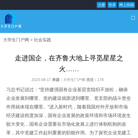
注册
登录
网上投稿
大学生门户网
>
社会实践
走进国企，在齐鲁大地上寻觅星星之
火……
2023-08-17
来源：
大学生门户网
关注：
178
习总书记说过：“坚持建强国有企业基层党组织不放松，确保
企业发展到哪里、党的建设就跟进到哪里、党支部的战斗堡垒
作用就体现在哪里。”进入新时代，随着我国对外开放和市场
经济建设程度加深，国有企业发展的政策环境和市场环境发生
较大变化，国有企业需要在市场化发展上进行体制机制的改
革，其中党建工作起到重要的职能作用。为了探究企业党建工