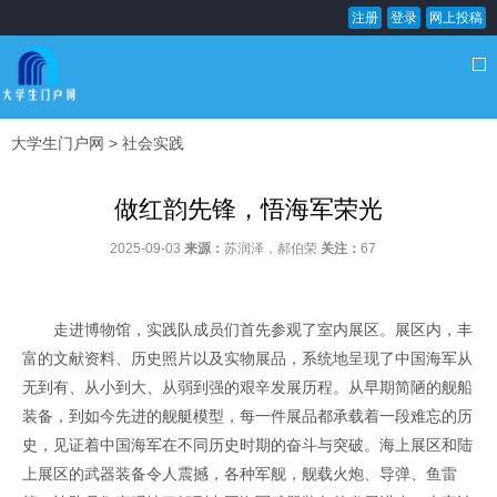
注册
登录
网上投稿
大学生门户网
>
社会实践
做红韵先锋，悟海军荣光
2025-09-03
来源：
苏润泽，郝伯荣
关注：
67
走进博物馆，实践队成员们首先参观了室内展区。展区内，丰
富的文献资料、历史照片以及实物展品，系统地呈现了中国海军从
无到有、从小到大、从弱到强的艰辛发展历程。从早期简陋的舰船
装备，到如今先进的舰艇模型，每一件展品都承载着一段难忘的历
史，见证着中国海军在不同历史时期的奋斗与突破。​海上展区和陆
上展区的武器装备令人震撼，各种军舰，舰载火炮、导弹、鱼雷