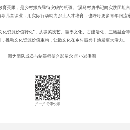
育受限，是乡村振兴亟待突破的瓶颈。”溪马村唐书记向实践团坦
辅导儿童课业，用实际行动助力乡土人才培育，也呼吁更多青年回流
化资源价值转化”，从徽菜技艺、徽墨文化、古建活化、三雕融合等
耕，推动文化资源价值重构，让徽文化在乡村振兴中焕发更大活力。
图为团队成员与制墨师傅合影留念 闫小岩供图
扫一扫 分享悦读