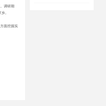
言。调研期
家乡。
方面挖掘实