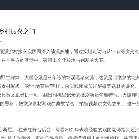
乡村振兴之门
71
绩溪乡村振兴实践团深入绩溪多地，通过实地走访与从业者深度交流
，在与各方的互动中，碰撞出文化传承与创新的火花。
野生鲜笋，火腿必须是三年陈的绩溪黑猪火腿，这就是咱徽菜的‘地域
食材展板上的“本地直采”字样，向实践团成员详解徽菜选材的讲究
成员黄文彪灵机一动，翻出相机里记录的徽剧演员勾脸特写、火腿炖
戏’的思路，把徽菜食材和戏曲典故结合，拍短视频讲文化故事。”这一
断层。”在朱红舞台后台，有着20余年表演经验的戏曲老师指尖还
，“年轻人学徽戏，不能只练身段，得读懂戏服上的刺绣纹样、头面里