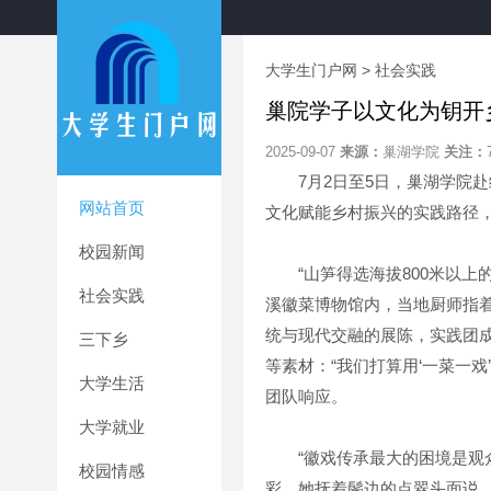
大学生门户网
>
社会实践
巢院学子以文化为钥开
2025-09-07
来源：
巢湖学院
关注：
7月2日至5日，巢湖学院赴
网站首页
文化赋能乡村振兴的实践路径
校园新闻
“山笋得选海拔800米以上的
社会实践
溪徽菜博物馆内，当地厨师指着
统与现代交融的展陈，实践团
三下乡
等素材：“我们打算用‘一菜一
大学生活
团队响应。
大学就业
“徽戏传承最大的困境是观众
校园情感
彩，她抚着鬓边的点翠头面说