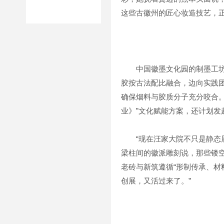
这些古徽州的匠心妆造技艺，
中国徽墨文化园的制墨工坊里
胶按古法配比融合，边向实践团
确保烟料与胶质分子充分咬合。
业》”文化赋能方案，还计划发
“现在汪家大院不只是静态展
梁柱间的徽派雕刻说，那些镂
老砖与新筑遵循“形制传承、材
创展，又活过来了。”