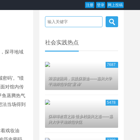
注册
登录
网上投稿
社会实践热点
，探寻地域
7687
密码’。”绩
筹谋破困局，实践探新途——嘉兴大学
平湖师范学院“重‘棒’
。面对馆内传
甲鱼蒸腾热气
5478
想法当场得到
探棒球教育之路 悟乡村振兴之道——嘉
兴大学平湖师范学院
沾着戏妆油
的历史密码。