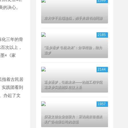
2399
美的决心。
东大学子云端连线，携手并肩书海同游
2185
陈化三年的骨
捻百次以上，
“返乡逐梦 引航未来”：分享经验，助力
追梦
墨×《家
2144
民指着古民居
返乡逐梦，引航未来——热能工程学院
，实践团看到
返家乡实践团队在汶上圣
宿、办起了文
1957
探索文创企业创新力：采访南京银都奥
美广告有限公司的发现