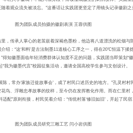
正随着观众流失被淡忘。”这番话让实践团更坚定了用镜头记录徽剧之
图为团队成员拍摄的徽剧表演 王蓉供图
，传承人掌心的老茧嵌着深褐色墨粉，他边将八道漂洗的松烟与
介绍：“这‘和料’是古法制墨11道核心工序之一，得在20℃恒温下揉
”得知徽墨面临年轻消费群体认知度不足的问题，实践团当即策划“徽
起“我为徽墨代言”校园征集活动，邀请全国高校学生参与文创设计。
陈，常办‘家族迁徙故事会’，成了村民口述历史的地方。”孔灵村村
空花鸟、浮雕忠孝故事的纹样，至今仍在发挥教化作用。而在仁里村
料适配”原则衔接，村民笑着介绍：“传统村落‘修旧如旧’，开起了民
图为团队成员研究三雕工艺 闫小岩供图