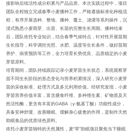
接影响后续活性成分积累与产品品质。本次实践过程中，项目
团队全程独立完成春季小麦播种工作，严格遵循标准化种植流
程，有序开展选种、整地、播种、覆土、浇灌等系列操作，沉
浸式熟悉小麦萌芽、出苗、长苗的完整生长周期。播种结束
后，团队依托专业知识，结合春季气候特点，针对性开展苗期
生长指导，科学调控光照、水肥、温度等生长条件，做好苗期
养护、病害预防等工作，全力培育长势优良、品质稳定的小麦
芽苗原料。
培育期间，团队持续跟踪记录小麦芽苗生长状态，系统观察芽
苗不同生长阶段的形态变化与营养积累情况，深入研究小麦芽
苗的采收标准、处理方式及多元利用价值。经研究发现，小麦
芽苗营养价值丰富，富含膳食纤维、多种维生素、矿物质及天
然活性酶，更含有丰富的GABA（γ-氨基丁酸）功能性成分，
具备安神舒缓、改善睡眠、缓解身心疲惫的作用，是制作天然
助眠食品的优质绿色原料。
依托小麦芽苗独特的天然属性，麦“萃”助眠项目聚焦当下睡眠