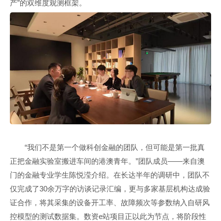
产”的双维度观测框架。
“我们不是第一个做科创金融的团队，但可能是第一批真
正把金融实验室搬进车间的港澳青年。”团队成员——来自澳
门的金融专业学生陈悦滢介绍。在长达半年的调研中，团队不
仅完成了30余万字的访谈记录汇编，更与多家基层机构达成验
证合作，将其采集的设备开工率、故障频次等参数纳入自研风
控模型的测试数据集。数资e站项目正以此为节点，将阶段性