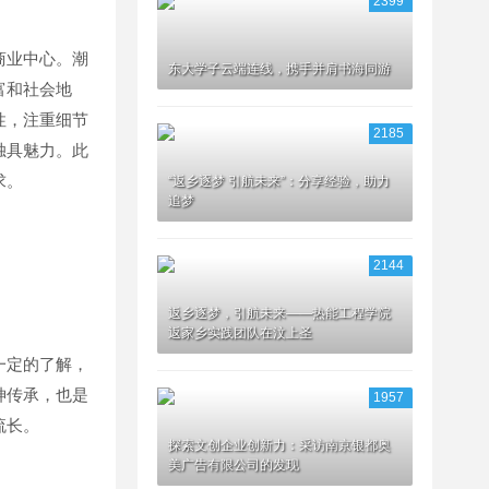
2399
商业中心。潮
东大学子云端连线，携手并肩书海同游
富和社会地
性，注重细节
2185
独具魅力。此
求。
“返乡逐梦 引航未来”：分享经验，助力
追梦
2144
返乡逐梦，引航未来——热能工程学院
返家乡实践团队在汶上圣
一定的了解，
神传承，也是
1957
流长。
探索文创企业创新力：采访南京银都奥
美广告有限公司的发现