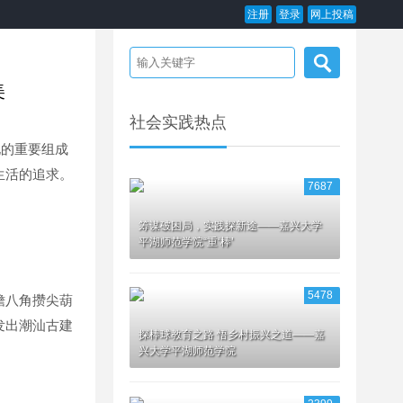
注册
登录
网上投稿
美
社会实践热点
化的重要组成
生活的追求。
7687
筹谋破困局，实践探新途——嘉兴大学
平湖师范学院“重‘棒’
5478
檐八角攒尖葫
发出潮汕古建
探棒球教育之路 悟乡村振兴之道——嘉
兴大学平湖师范学院