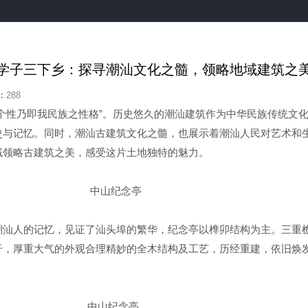
学子三下乡：探寻潮汕文化之髓，领略地域建筑之
：
288
个性乃即我民族之性格”。历史悠久的潮汕建筑作为中华民族传统文
史与记忆。同时，潮汕古建筑文化之髓，也展示着潮汕人民对艺术和
域领略古建筑之美，感受这片土地独特的魅力。
中山纪念亭
潮汕人的记忆，见证了汕头埠的繁华，纪念亭以榫卯结构为主。三重
干，厚重大气的外观合理精妙的全木结构及工艺，历经重建，依旧焕
中山纪念亭