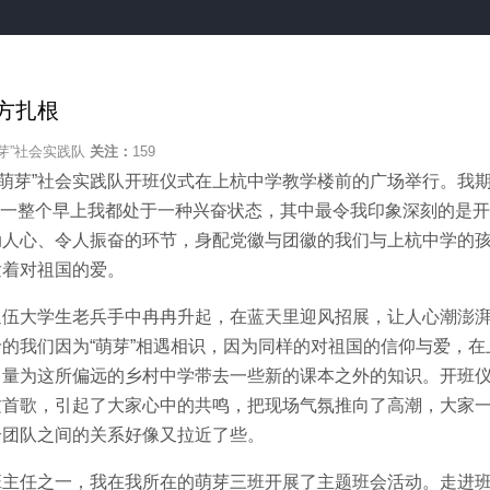
方扎根
芽”社会实践队
关注：
159
萌芽”社会实践队开班仪式在上杭中学教学楼前的广场举行。我
了!一整个早上我都处于一种兴奋状态，其中最令我印象深刻的是
动人心、令人振奋的环节，身配党徽与团徽的我们与上杭中学的
发着对祖国的爱。
大学生老兵手中冉冉升起，在蓝天里迎风招展，让人心潮澎湃
的我们因为“萌芽”相遇相识，因为同样的对祖国的信仰与爱，在
力量为这所偏远的乡村中学带去一些新的课本之外的知识。开班
这首歌，引起了大家心中的共鸣，把现场气氛推向了高潮，大家
个团队之间的关系好像又拉近了些。
任之一，我在我所在的萌芽三班开展了主题班会活动。走进班