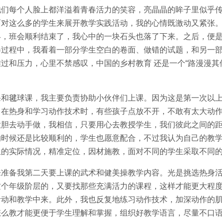
他们每个人脸上都洋溢着青春活力的笑容，亮晶晶的眸子里似乎
面对这么多的学生来展开教学实践活动，我的心情既激动又紧张
终，班会顺利结束了，我心中的一块石头也落了下来。之后，便
卷过程中，我看着一部分学⽣空白的卷面、做错的试题，和另一
过和压⼒，心里不禁感叹，中国的乡村教育 还是⼀个“路漫漫其
毽球课，我主要负责协助小伙伴们上课。因为这是第一次以上
，在热身和学习动作技术时，有些孩子点放不开，不敢有太大动
大胆去动手做，我相信，只要用心去教授学生，我们彼此之间的
的时候还是比较顺利的，学生也愿意配合，不过我认为自己的教
生的实际情况，精准定位，因材施教，面对不同的学生采取不同
备我第二天要上课的武术和健美操教学内容。光是挑选热身活
这个年级阶层的，又要找那些充满活力的课程，这样才能更大程
活动和教学中来。此外，我也反复地练习动作技术，加深动作的
怎么教才能更便于学生理解和掌握，组织好教学语言，尽量不口