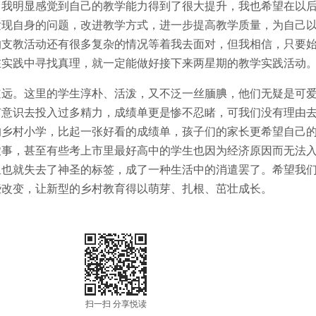
，我明显感觉到自己的教学能力得到了很大提升，我也希望在以
发现自身的问题，改进教学方式，进一步提高教学质量，为自己
的支教活动还有很多复杂的情况等着我去面对，但我相信，只要
在实践中寻找真理，就一定能做好接下来两星期的教学实践活动
。这里的学生淳朴、活泼，又不泛一丝腼腆，他们无疑是可爱
有意识去投入过多精力，成绩单更是惨不忍睹，可我们没有理由
的乡村小学，比起一张好看的成绩单，孩子们的家长更希望自己
农事，甚至有些考上市里最好高中的学生也因为经济原因而无法
里也就失去了神圣的标签，成了一种生活中的消遣罢了。希望我
些改变，让新型的乡村教育得以萌芽、扎根、茁壮成长。
扫一扫 分享悦读