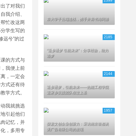
2399
传出了对我们
。自我介绍、
东大学子云端连线，携手并肩书海同游
是帮忙改这两
部分学生写的
2185
修远兮”的过
“返乡逐梦 引航未来”：分享经验，助力
追梦
课的方式与
作，我便上前
2144
距离，一定会
学方式还有待
返乡逐梦，引航未来——热能工程学院
的教学方式。
返家乡实践团队在汶上圣
动我就挑选
1957
度地引起他们
肌肉记忆，并
探索文创企业创新力：采访南京银都奥
美广告有限公司的发现
语化，多用专