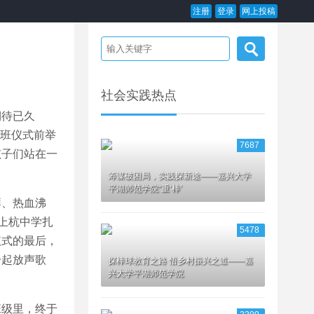
注册
登录
网上投稿
社会实践热点
期待已久
开班仪式前举
7687
孩子们站在一
筹谋破困局，实践探新途——嘉兴大学
平湖师范学院“重‘棒’
、热血沸
上杭中学扎
5478
仪式的最后，
一起放声歌
探棒球教育之路 悟乡村振兴之道——嘉
兴大学平湖师范学院
级里，终于