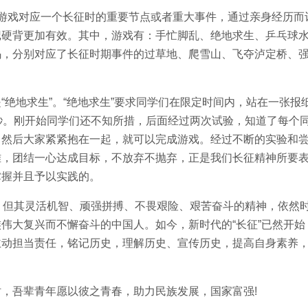
戏对应一个长征时的重要节点或者重大事件，通过亲身经历而
记硬背更加有效。其中，游戏有：手忙脚乱、绝地求生、乒乓球
码，分别对应了长征时期事件的过草地、爬雪山、飞夺泸定桥、
地求生”。“绝地求生”要求同学们在限定时间内，站在一张报
秒。刚开始同学们还不知所措，后面经过两次试验，知道了每个
，然后大家紧紧抱在一起，就可以完成游戏。经过不断的实验和
难，团结一心达成目标，不放弃不抛弃，正是我们长征精神所要
掌握并且予以实践的。
但其灵活机智、顽强拼搏、不畏艰险、艰苦奋斗的精神，依然
伟大复兴而不懈奋斗的中国人。如今，新时代的“长征”已然开始
主动担当责任，铭记历史，理解历史、宣传历史，提高自身素养
吾辈青年愿以彼之青春，助力民族发展，国家富强!