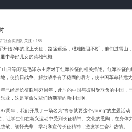
时
芽”社会实践队
关注：
185
红军开始2年的北上长征，路途遥远，艰难险阻不断，他们过雪山
显中华好儿女的英雄气概!
山只等闲”是毛泽东主席对于红军长征的相关描述。红军长征的
据地，使抗日战争、解放战争有了稳固的后方，使中国革命转危
已经是长征胜利87周年，此时的中国与彼时受欺负的中国，
居乐业，这是革命先辈们所期望的新中国啊。
周年，我们开展了一场名为“青春就要这个young”的主题活动
模式，让学生们在新兴运动中受到长征精神、文化的熏陶，在身体
以致敬、缅怀先辈，学习和宣传长征精神，激发学生奋斗热情。