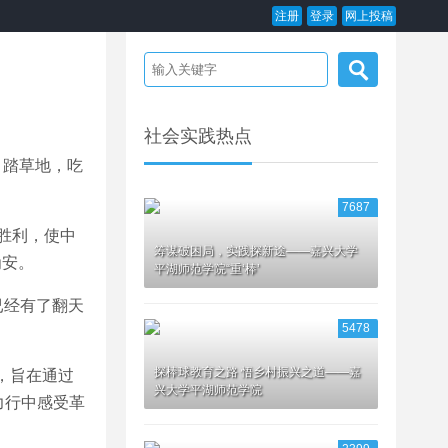
注册
登录
网上投稿
社会实践热点
，踏草地，吃
7687
胜利，使中
筹谋破困局，实践探新途——嘉兴大学
为安。
平湖师范学院“重‘棒’
已经有了翻天
5478
探棒球教育之路 悟乡村振兴之道——嘉
，旨在通过
兴大学平湖师范学院
力行中感受革