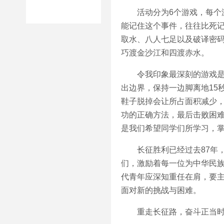
活动分为6个游戏，每个游
能记住这个事件，往往比死
取水、八人七足以及破译密
巧渡金沙江和四渡赤水。
令我印象最深刻的游戏是“绝
出边界，保持一边脚离地15
鞋子脱掉会让所占面积减少
功的正确方法，最后击败困
是我们希望同学们所学习，
长征胜利已经过去87年，
们，激励着每一位为中华民族
代青年应深知重任在肩，要
面对新的挑战与困难。
重走长征路，奋斗正当时，