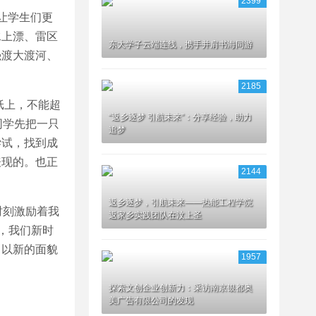
2399
让学生们更
水上漂、雷区
东大学子云端连线，携手并肩书海同游
强渡大渡河、
2185
纸上，不能超
“返乡逐梦 引航未来”：分享经验，助力
同学先把一只
追梦
尝试，找到成
表现的。也正
2144
返乡逐梦，引航未来——热能工程学院
时刻激励着我
返家乡实践团队在汶上圣
，我们新时
，以新的面貌
1957
探索文创企业创新力：采访南京银都奥
美广告有限公司的发现