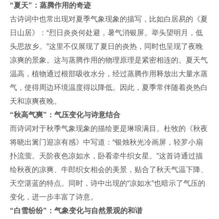
“
夏天”：蒸腾作用的奇迹
古诗词中也常出现对夏季气象现象的描写，比如白居易的《夏
日山居》：“烈日炎炎何处避，暑气消银屏。举头望明月，低
头思故乡。”这里不仅展现了夏日的炎热，同时也呈现了夜晚
凉爽的景象。这与蒸腾作用的物理原理是紧密相连的。夏天气
温高，植物通过根部吸收水分，经过蒸腾作用释放出大量水蒸
气，使得周边环境温度得以降低。因此，夏季常伴随着炎热白
天和凉爽夜晚。
“
秋高气爽”：气压变化与诗意结合
而诗词对于秋季气象现象的描绘更是琳琅满目。杜牧的《秋夜
将晓出篱门迎凉有感》中写道：“银烛秋光冷画屏，轻罗小扇
扑流萤。天阶夜色凉如水，卧看牵牛织女星。”这首诗通过描
绘秋夜的凉爽、牛郎织女相会的美景，贴合了秋天气温下降、
天空湛蓝的特点。同时，诗中出现的“凉如水”也暗示了气压的
变化，进一步丰富了诗意。
“
白雪纷纷”：气象变化与自然景观的和谐