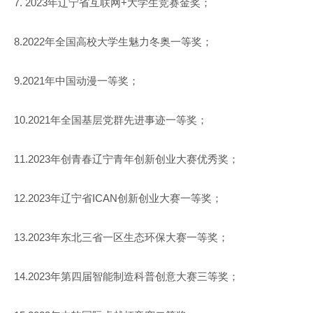
7. 2023年辽宁省互联网+大学生竞赛金奖；
8.2022年全国高校大学生魅力冬奥一等奖；
9.2021年中国动漫一等奖；
10.2021年全国基层党群先进事迹一等奖；
11.2023年创青春辽宁青年创新创业大赛优秀奖；
12.2023年辽宁省ICAN创新创业大赛一等奖；
13.2023年东北三省一区生态环保大赛一等奖；
14.2023年第四届智能制造科普创意大赛三等奖；