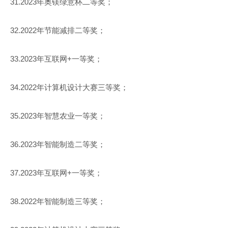
31.2023年奥镁绿意杯二等奖；
32.2022年节能减排二等奖；
33.2023年互联网+一等奖；
34.2022年计算机设计大赛三等奖；
35.2023年智慧农业一等奖；
36.2023年智能制造二等奖；
37.2023年互联网+一等奖；
38.2022年智能制造三等奖；