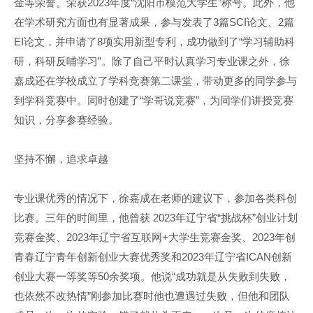
金等荣誉。荣获2023年度“沈阳市模范大学生”称号。此外，他
在学术研究方面也有显著成果，参与发表了3篇SCI论文、2篇
EI论文，并申请了8项实用新型专利，成功做到了“学习辅助科
研，科研反哺学习”。除了自己平时认真学习专业课之外，徐
嘉成还在学校成立了学科竞赛第二课堂，带动更多的同学参与
到学科竞赛中。同时创建了“学哥说竞赛”，为同学们讲授竞赛
知识，分享参赛经验。
坚持不懈，追求卓越
专业课优秀的情况下，徐嘉成在老师的建议下，参加各类科创
比赛。三年的时间里，他曾获 2023年辽宁省“挑战杯”创业计划
竞赛金奖、2023年辽宁省互联网+大学生竞赛金奖、2023年创
青春辽宁青年创新创业大赛优秀奖和2023年辽宁省ICAN创新
创业大赛一等奖等50余奖项。他说“成功就是从失败到失败，
也依然不改热情”刚参加比赛时他也遭遇过失败，但他和团队