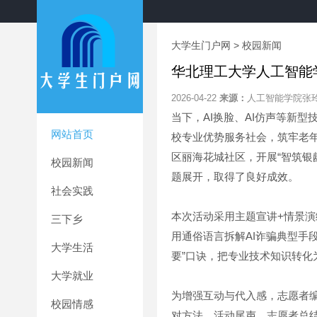
大学生门户网
>
校园新闻
华北理工大学人工智能
2026-04-22
来源：
人工智能学院张
当下，AI换脸、AI仿声等新
网站首页
校专业优势服务社会，筑牢老年
区丽海花城社区，开展“智筑银龄
校园新闻
题展开，取得了良好成效。
社会实践
本次活动采用主题宣讲+情景
三下乡
用通俗语言拆解AI诈骗典型手
大学生活
要”口诀，把专业技术知识转化
大学就业
为增强互动与代入感，志愿者编
校园情感
对方法。活动尾声，志愿者总