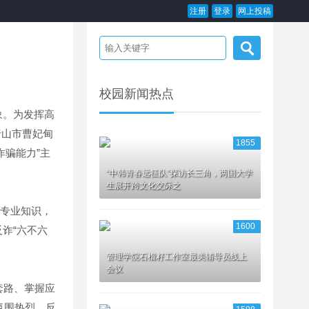
注册
登录
网上投稿
校园新闻热点
象。为发挥高
唐山市曹妃甸
1855
诈骗能力”主
“中韩青春远征队”探访长三角，两国大学
生展开跨文化交际之
托专业知识，
1600
诈“六不六
管理学院石榴籽工作室最美辅导员线上
会议
套路、掌握应
氛围热烈，反