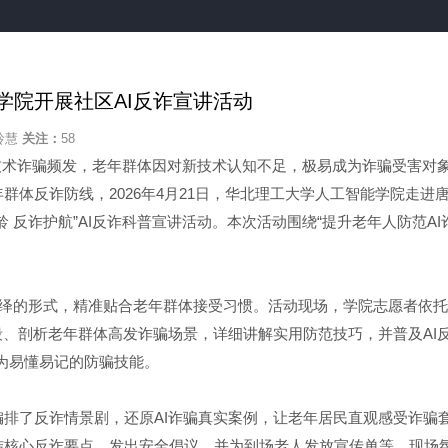
学院开展社区AI反诈宣讲活动
玲慧
关注：
58
型技术诈骗频发，老年群体因对新技术认知不足，极易成为诈骗受害对
群体反诈防线，2026年4月21日，华北理工大学人工智能学院走进
 反诈护航”AI反诈科普宣讲活动。本次活动围绕“提升老年人防范AI
演绎的形式，精准贴合老年群体接受习惯。活动现场，学院志愿者依
段、剖析老年群体高发诈骗场景，详细讲解实用防范技巧，并普及AI反
为易懂易记的防骗技能。
排了反诈情景剧，还原AI诈骗真实案例，让老年居民直观感受诈骗
结核心反诈要点、发出安全倡议，并为到场老人发放宣传单等，现场