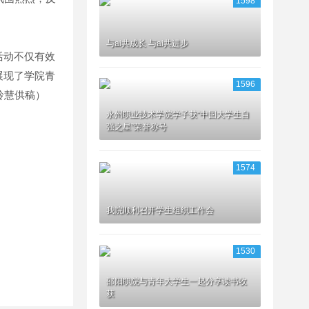
1598
与ai共成长 与ai共进步
活动不仅有效
展现了学院青
1596
玲慧供稿）
永州职业技术学院学子获“中国大学生自
强之星”荣誉称号
1574
我院顺利召开学生组织工作会
1530
邵阳职院与青年大学生一起分享读书收
获