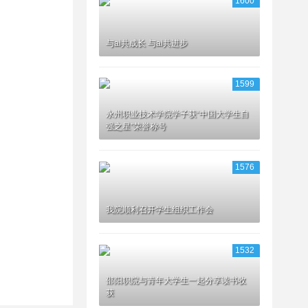
1600
与ai共成长 与ai共进步
1599
永州职业技术学院学子获“中国大学生自
强之星”荣誉称号
1576
我院顺利召开学生组织工作会
1532
邵阳职院与青年大学生一起分享读书收
获