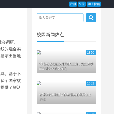
注册
登录
网上投稿
校园新闻热点
社会调研。
产线的融合实
1860
准描摹出当地
“中韩青春远征队”探访长三角，两国大学
生展开跨文化交际之
工具。基于不
亚多个国家核
1602
型提供了鲜活
管理学院石榴籽工作室最美辅导员线上
会议